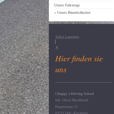
Unsere Fahrzeuge
Unsere Räumlichkeiten
Select Language
▼
Hier finden sie
uns
Chappy´s Driving School
Inh. Oliver Burchhardt
Hauptstrasse 22
03253 Dob.-Kirchhain