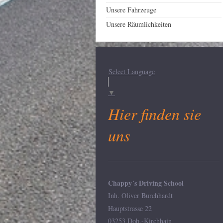
Unsere Fahrzeuge
Unsere Räumlichkeiten
Select Language
▼
Hier finden sie
uns
Chappy´s Driving School
Inh. Oliver Burchhardt
Hauptstrasse 22
03253 Dob.-Kirchhain